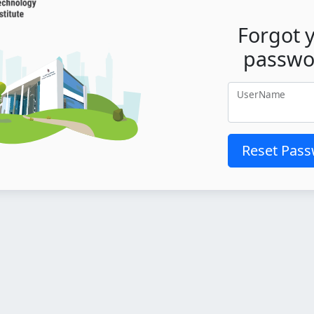
Forgot 
passwo
UserName
Reset Pas