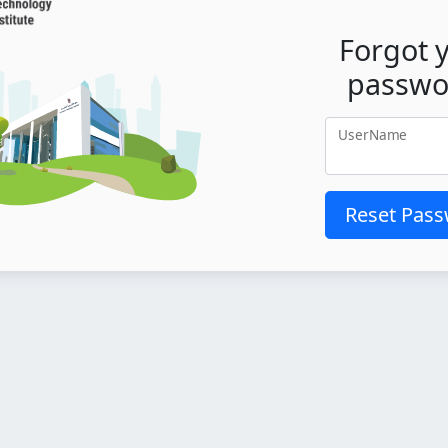
Forgot 
passwo
UserName
Reset Pas